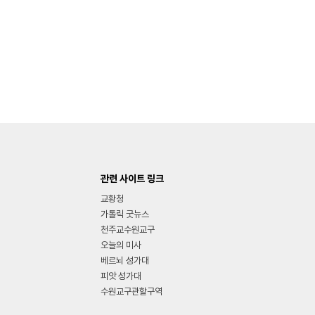
관련 사이트 링크
교황청
가톨릭 굿뉴스
천주교수원교구
오늘의 미사
베르뇌 성가대
피앗 성가대
수원교구관할구역