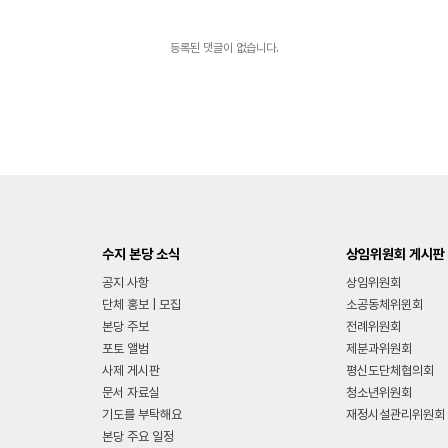
등록된 댓글이 없습니다.
수지 본당 소식
상임위원회 게시판
공지 사항
상임위원회
단체 홍보 | 모집
소공동체위윈회
본당 주보
전례위원회
포토 앨범
제분과위원회
사제 게시판
평신도단체협의회
문서 자료실
청소년위원회
기도를 부탁해요
재정시설관리위원회
본당 주요 일정