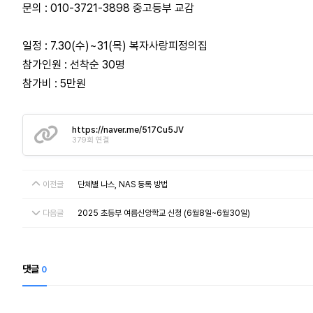
문의 : 010-3721-3898 중고등부 교감
일정 : 7.30(수)~31(목) 복자사랑피정의집
참가인원 : 선착순 30명
참가비 : 5만원
https://naver.me/517Cu5JV
379회 연결
이전글
단체별 나스, NAS 등록 방법
다음글
2025 초등부 여름신앙학교 신청 (6월8일~6월30일)
댓글
0