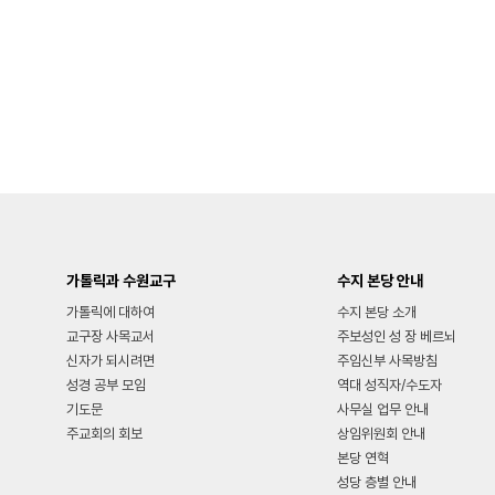
가톨릭과 수원교구
수지 본당 안내
가톨릭에 대하여
수지 본당 소개
교구장 사목교서
주보성인 성 장 베르뇌
신자가 되시려면
주임신부 사목방침
성경 공부 모임
역대 성직자/수도자
기도문
사무실 업무 안내
주교회의 회보
상임위원회 안내
본당 연혁
성당 층별 안내