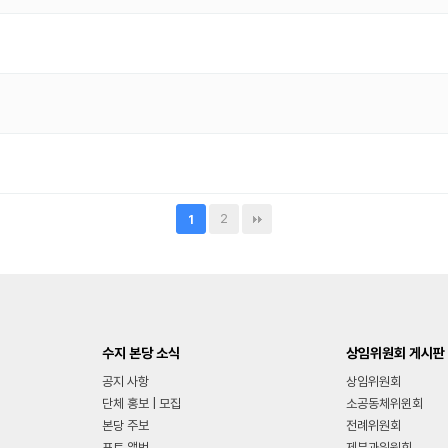
2
1
수지 본당 소식
상임위원회 게시판
공지 사항
상임위원회
단체 홍보 | 모집
소공동체위윈회
본당 주보
전례위원회
포토 앨범
제분과위원회