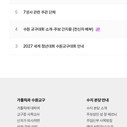
5
7성사 관련 주관 단체
4
수원 교구대회 소개-주보 간지용 (전신자 배부)
3
2027 세계 청년대회 수원교구대회 안내
맨끝
가톨릭과 수원교구
수지 본당 안내
가톨릭에 대하여
수지 본당 소개
교구장 사목교서
주보성인 성 장 베르뇌
신자가 되시려면
주임신부 사목방침
성경 공부 모임
역대 성직자/수도자