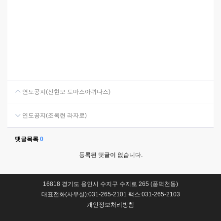
연도공지(신현모 토마스아퀴나스)
연도공지(조옥련 라자로)
댓글목록
0
등록된 댓글이 없습니다.
16818 경기도 용인시 수지구 수지로 265 (풍덕천동)
대표전화(사무실):031-265-2101 팩스:031-265-2103
개인정보처리방침