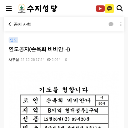
공지 사항
연도
연도공지(손옥희 비비안나)
사무실
25-12-26 17:54
2,064
0
본문