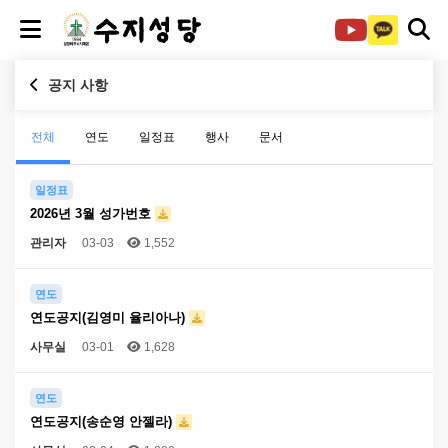
공지 사항
전체
연도
일정표
행사
문서
일정표
2026년 3월 성가번호
관리자
03-03
1,552
연도
연도공지(김영미 율리아나)
사무실
03-01
1,628
연도
연도공지(송순영 안젤라)