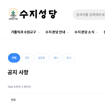
가톨릭과 수원교구
수지 본당 안내
수지 본당 소식
전체
연도
일정표
행사
문서
공지 사항
Total 674건
2 페이지
번호