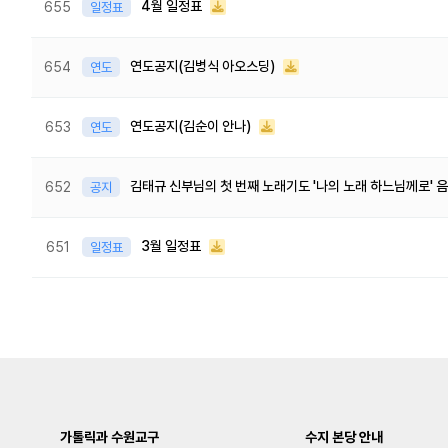
4월 일정표
655
일정표
연도공지(김병식 아오스딩)
654
연도
연도공지(김순이 안나)
653
연도
김태규 신부님의 첫 번째 노래기도 '나의 노래 하느님께로' 
652
공지
3월 일정표
651
일정표
다음
맨끝
가톨릭과 수원교구
수지 본당 안내