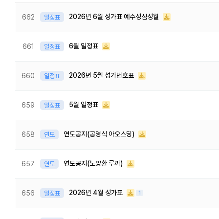
2026년 6월 성가표 예수성심성월
662
일정표
6월 일정표
661
일정표
2026년 5월 성가번호표
660
일정표
5월 일정표
659
일정표
연도공지(공명식 아오스딩)
658
연도
연도공지(노양환 루까)
657
연도
2026년 4월 성가표
656
일정표
1