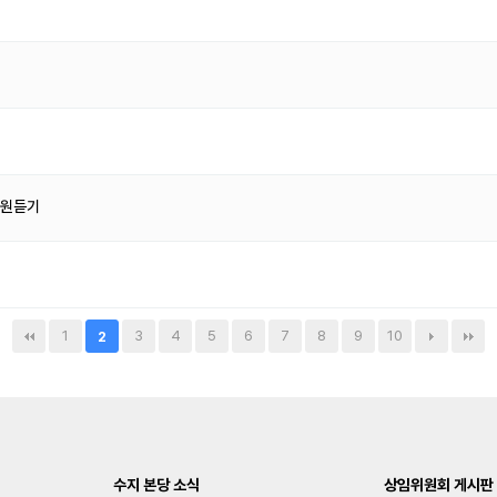
음원듣기
1
3
4
5
6
7
8
9
10
2
수지 본당 소식
상임위원회 게시판