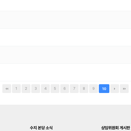
1
2
3
4
5
6
7
8
9
10
수지 본당 소식
상임위원회 게시판