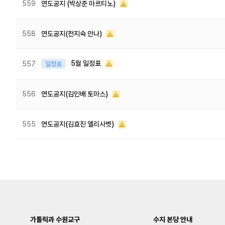
559
연도공지 (박상준 마르티노)
558
연도공지(전지숙 안나)
5월 일정표
557
일정표
556
연도공지(김인배 토마스)
555
연도공지(김효진 엘리사벳)
다음
맨끝
가톨릭과 수원교구
수지 본당 안내