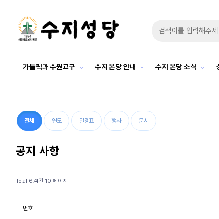
가톨릭과 수원교구
수지 본당 안내
수지 본당 소식
전체
연도
일정표
행사
문서
공지 사항
Total 674건
10 페이지
번호