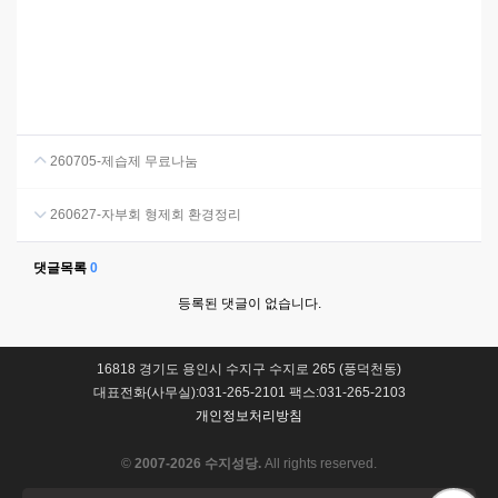
260705-제습제 무료나눔
260627-자부회 형제회 환경정리
댓글목록
0
등록된 댓글이 없습니다.
16818 경기도 용인시 수지구 수지로 265 (풍덕천동)
대표전화(사무실):031-265-2101 팩스:031-265-2103
개인정보처리방침
©
2007-2026 수지성당.
All rights reserved.