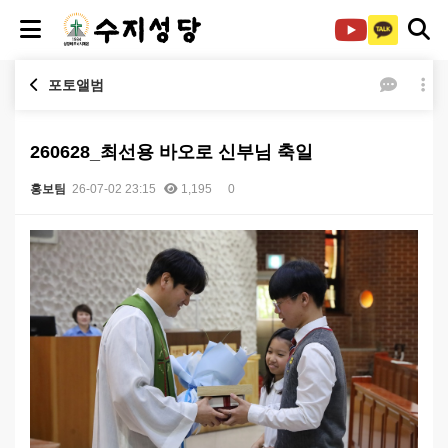
포토앨범
260628_최선용 바오로 신부님 축일
홍보팀
26-07-02 23:15
1,195
0
본문