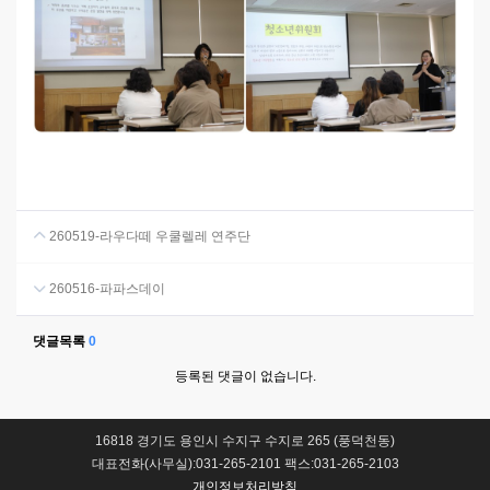
260519-라우다떼 우쿨렐레 연주단
260516-파파스데이
댓글목록
0
등록된 댓글이 없습니다.
16818 경기도 용인시 수지구 수지로 265 (풍덕천동)
대표전화(사무실):031-265-2101 팩스:031-265-2103
개인정보처리방침