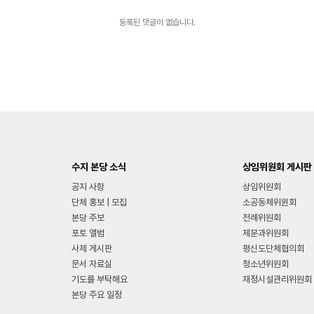
등록된 댓글이 없습니다.
수지 본당 소식
상임위원회 게시판
공지 사항
상임위원회
단체 홍보 | 모집
소공동체위윈회
본당 주보
전례위원회
포토 앨범
제분과위원회
사제 게시판
평신도단체협의회
문서 자료실
청소년위원회
기도를 부탁해요
재정시설관리위원회
본당 주요 일정