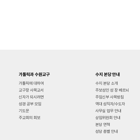
가톨릭과 수원교구
수지 본당 안내
가톨릭에 대하여
수지 본당 소개
교구장 사목교서
주보성인 성 장 베르뇌
신자가 되시려면
주임신부 사목방침
성경 공부 모임
역대 성직자/수도자
기도문
사무실 업무 안내
주교회의 회보
상임위원회 안내
본당 연혁
성당 층별 안내