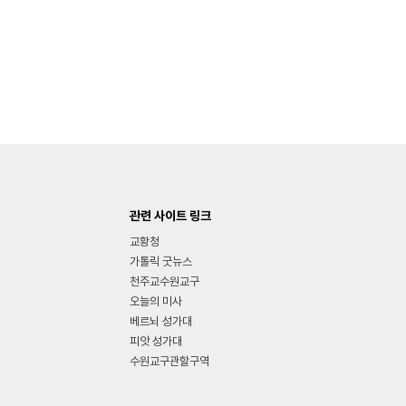
관련 사이트 링크
교황청
가톨릭 굿뉴스
천주교수원교구
오늘의 미사
베르뇌 성가대
피앗 성가대
수원교구관할구역