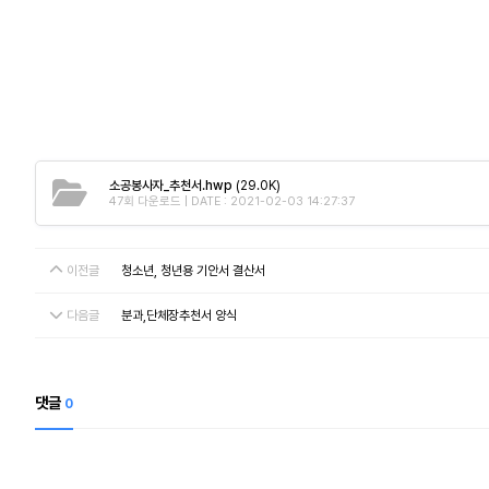
소공봉사자_추천서.hwp
(29.0K)
47회 다운로드 | DATE : 2021-02-03 14:27:37
이전글
청소년, 청년용 기안서 결산서
다음글
분과,단체장추천서 양식
댓글
0