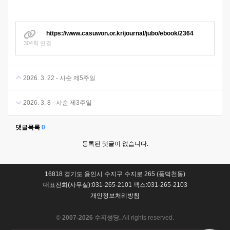
https://www.casuwon.or.kr/journal/jubo/ebook/2364
304회 연결
2026. 3. 22 - 사순 제5주일
2026. 3. 8 - 사순 제3주일
댓글목록
0
등록된 댓글이 없습니다.
16818 경기도 용인시 수지구 수지로 265 (풍덕천동)
대표전화(사무실):031-265-2101 팩스:031-265-2103
개인정보처리방침
©
2007-2026 수지성당.
All rights reserved.