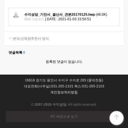
수지성당_기안서_결산서_견본20170125.hwp
(46.0K)
|
DATE : 2021-01-03 15:50:51
98회 다운로드
분과,단체장추천서 양식
댓글목록
0
등록된 댓글이 없습니다.
16818 경기도 용인시 수지구 수지로 265 (풍덕천동)
대표전화(사무실):031-265-2101 팩스:031-265-2103
개인정보처리방침
©
2007-2026 수지성당.
All rights reserved.
PC 버전으로 보기